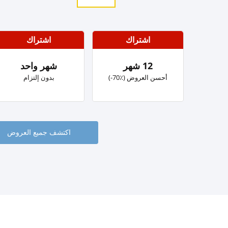
اشتراك
اشتراك
12 شهر
شهر واحد
‏أحسن العروض (٪؜70-)
بدون إلتزام
اكتشف جميع العروض