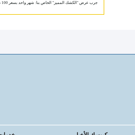
جرب عرض "الكشك المميز" الخاص بنا: شهر واحد بسعر 100 درهم بدون التزام!
كيوسك الأخبار
خدمات