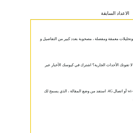
الاعداد السابقة
ملفات وتحليلات معمقة ومفصلة ، مصحوبة بعدد كبير من التفاصيل و
ا تفوتك الأحداث الجارية؟ اشترك في كيوسك الأخبار عبر
مع تطبيق كيوسك الأخبار ، يمكنك قراءة جميع الأعداد التي تم تنزيلها أينما تريد ، وقتما تريد ، على جهازك اللوحي أو هاتفك الذكي ، حتى بدون اتصال wi-fi أو اتصال 4G. استفد من وضع المقالة ، الذي يسمح لك