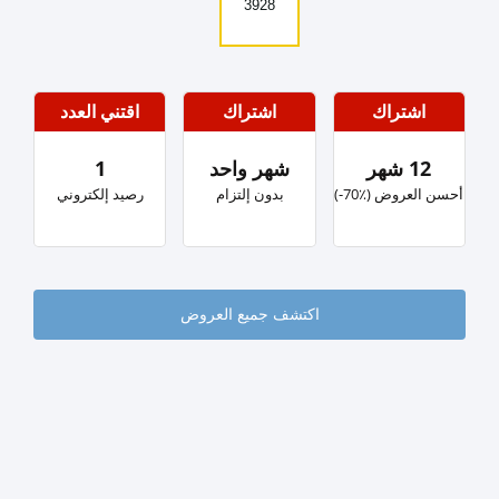
3928
اشتراك
اشتراك
اقتني العدد
12 شهر
شهر واحد
1
‏أحسن العروض (٪؜70-)
بدون إلتزام
رصيد إلكتروني
اكتشف جميع العروض