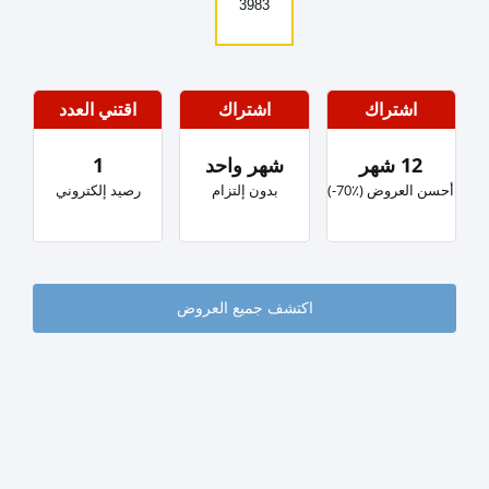
3983
اشتراك
اشتراك
اقتني العدد
12 شهر
شهر واحد
1
‏أحسن العروض (٪؜70-)
بدون إلتزام
رصيد إلكتروني
اكتشف جميع العروض