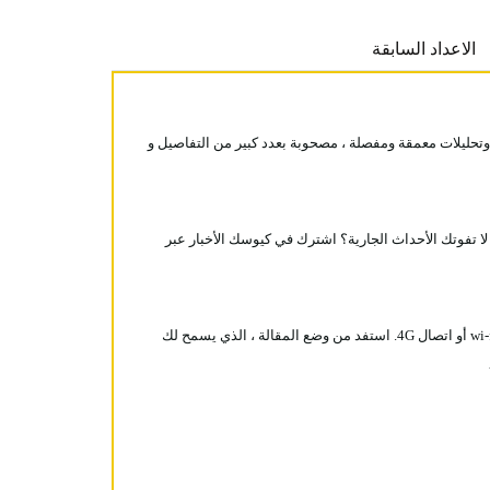
الاعداد السابقة
ملفات وتحليلات معمقة ومفصلة ، مصحوبة بعدد كبير من التفاصيل و
ا تفوتك الأحداث الجارية؟ اشترك في كيوسك الأخبار عبر
مع تطبيق كيوسك الأخبار ، يمكنك قراءة جميع الأعداد التي تم تنزيلها أينما تريد ، وقتما تريد ، على جهازك اللوحي أو هاتفك الذكي ، حتى بدون اتصال wi-fi أو اتصال 4G. استفد من وضع المقالة ، الذي يسمح لك