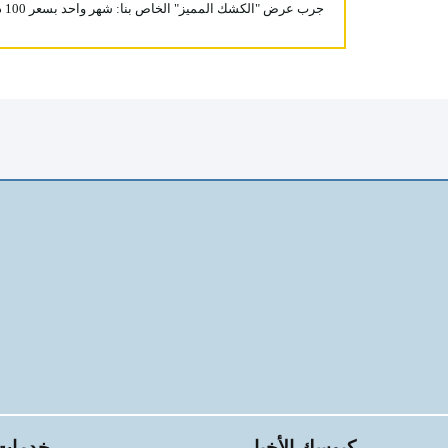
جرب عرض "الكشك المميز" الخاص بنا: شهر واحد بسعر 100 درهم بدون التزام!
كيوسك الأخبار
خدمات