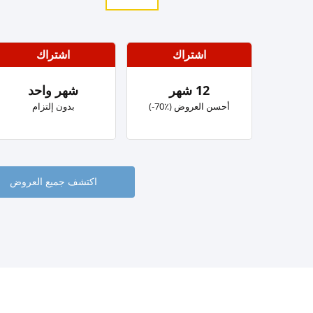
اشتراك
اشتراك
12 شهر
شهر واحد
‏أحسن العروض (٪؜70-)
بدون إلتزام
اكتشف جميع العروض